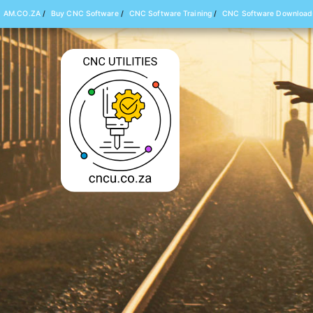
AM.CO.ZA
/
Buy CNC Software
/
CNC Software Training
/
CNC Software Download