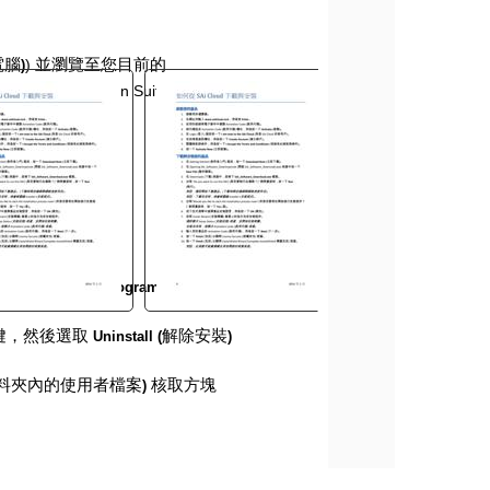
電腦
)
並瀏覽至您目前的
)
SAi\SAi Production Suite)
。
夾內。
位置即可。
集
>
解除安
)
Uninstall Programs (
鍵，然後選取
解除安裝
Uninstall (
)
料夾內的使用者檔案
核取方塊
)