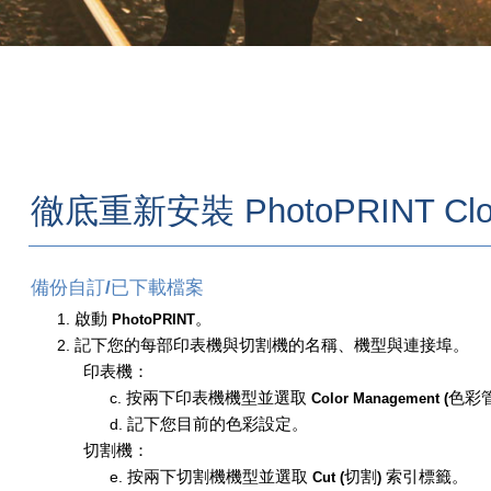
徹底重新安裝
PhotoPRINT Cl
You are here:
AM.CO.ZA
Buythis
CNC Utilities Homepage
備份自訂
/
已下載檔案
directTOFILM-DTF-Textile-Printer
1.
啟動
。
PhotoPRINT
SAi FlexiPRINT Ver_21 DTF Cloud Edition
2.
記下您的每部印表機與切割機的名稱、機型與連接埠。
印表機：
Cloud Install Instructions
c.
按兩下印表機機型並選取
色彩
Color Management (
Chinese_T
d.
記下您目前的色彩設定。
SAiCloudResellerDocumentation_ChiT.pdf
切割機：
Page 7 of 15
e.
按兩下切割機機型並選取
切割
索引標籤。
Cut (
)