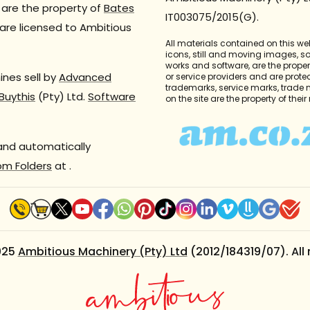
are the property of
Bates
IT003075/2015(G).
are licensed to Ambitious
All materials contained on this we
icons, still and moving images, 
works and software, are the propert
nes sell by
Advanced
or service providers and are prote
trademarks, service marks, trade
Buythis
(Pty) Ltd.
Software
on the site are the property of thei
 and automatically
om Folders
at
.
025
Ambitious Machinery (Pty) Ltd
(2012/184319/07). All 