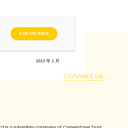
oPRINT Cloud
授權。
Call Me Back
與安裝步驟操作。
2013
年
1
月
Connect us
td is a subsidiary company of
Cornerstone Trust