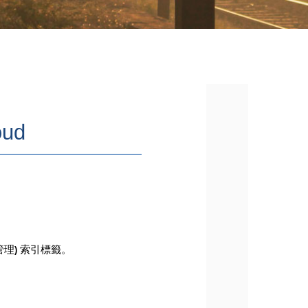
oud
管理
索引標籤。
)