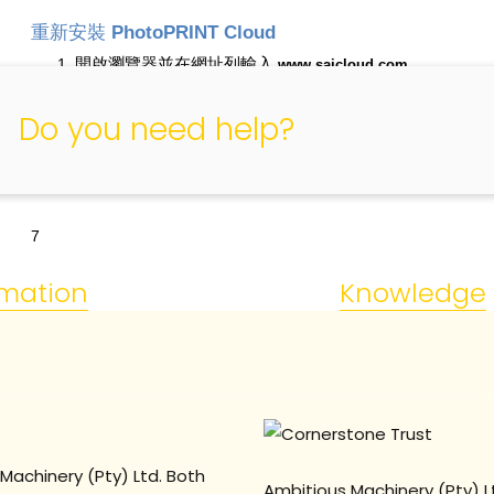
重新安裝
PhotoPRINT Cloud
1.
開啟瀏覽器並在網址列輸入
。
www.saicloud.com
2.
登入您的
Cloud
帳戶。
3.
按一下在螢幕最上方
軟體
，然後選擇您的
Phot
Do you need help?
Software (
)
4.
按一下
立即下載
，然後依照螢幕上的下載
Download Now (
)
7
rmation
Knowledge
Machinery (Pty) Ltd. Both
Ambitious Machinery (Pty) L