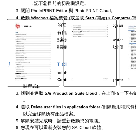
f.
記下您目前的切割機設定。
3.
關閉
PhotoPRINT Editor
與
PhotoPRINT Cloud
。
4.
啟動
Windows
檔案總管
(
或選取
開始
>
Start (
)
Computer (
PhotoPRINT
產品的安裝資料夾
(
預設為
C:\Program Files\
5.
複製此資料夾內所有自訂或已下載檔案。
這裡最常儲存的檔案資料位於
ICCProfile
與
Swatch
資料
只要將這些檔案複製到
SAi Production Suite
以外便利的
解除安裝
PhotoPRINT Cloud
1.
關閉所有版本的
PhotoPRINT Cloud
。
2.
前往
開始
>
控制台
>
程式
Start (
)
Control Panel (
)
Programs (
裝程式
。
)
3.
找到並選取
，在上面按一下右
SAi Production Suite Cloud
"
。
4.
選取
刪除應用程式資
Delete user files in application folder (
以完全移除所有產品檔案。
5.
解除安裝完成時，請重新啟動您的電腦。
6.
您現在可以重新安裝您的
SAi Cloud
軟體。