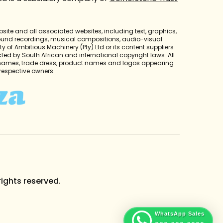
bsite and all associated websites, including text, graphics,
sound recordings, musical compositions, audio-visual
y of Ambitious Machinery (Pty) Ltd or its content suppliers
cted by South African and international copyright laws. All
 names, trade dress, product names and logos appearing
r respective owners.
rights reserved.
WhatsApp Sales