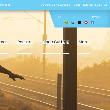
 818 1818
Jo’burg: 087 802 5368
Cape Town: 087 802 7106
An
Project
smas
Routers
Blade Cutters
More