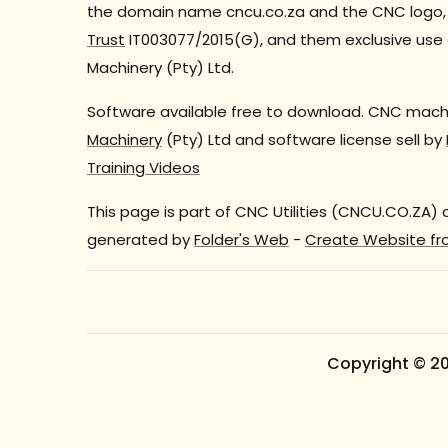
the domain name cncu.co.za and the CNC logo, 
Trust
IT003077/2015(G), and them exclusive use 
Machinery (Pty) Ltd.
Software available free to download. CNC machi
Machinery
(Pty) Ltd and software license sell by
Training Videos
This page is part of CNC Utilities (CNCU.CO.ZA)
generated by
Folder's Web
-
Create Website fr
Copyright © 2