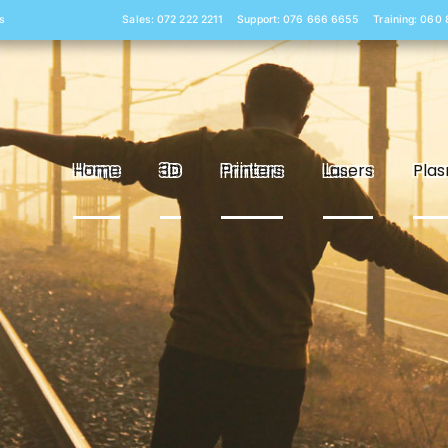
s
Sales: 072 222 2211
Support: 076 666 6655
Training: 060
Home
3D
Printers
Lasers
Pla