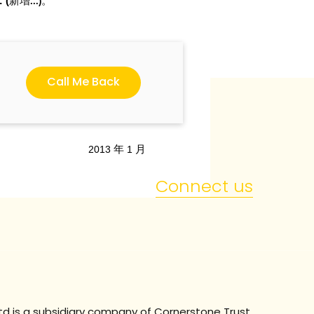
 (
新增
。
...)
Call Me Back
2013
年
1
月
Connect us
td is a subsidiary company of
Cornerstone Trust