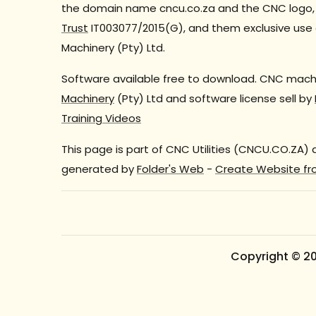
the domain name cncu.co.za and the CNC logo, 
Trust
IT003077/2015(G), and them exclusive use 
Machinery (Pty) Ltd.
Software available free to download. CNC machi
Machinery
(Pty) Ltd and software license sell by
Training Videos
This page is part of CNC Utilities (CNCU.CO.ZA)
generated by
Folder's Web
-
Create Website fr
Copyright © 2