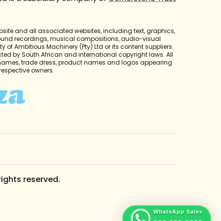
bsite and all associated websites, including text, graphics,
sound recordings, musical compositions, audio-visual
y of Ambitious Machinery (Pty) Ltd or its content suppliers
cted by South African and international copyright laws. All
 names, trade dress, product names and logos appearing
r respective owners.
rights reserved.
WhatsApp Sales