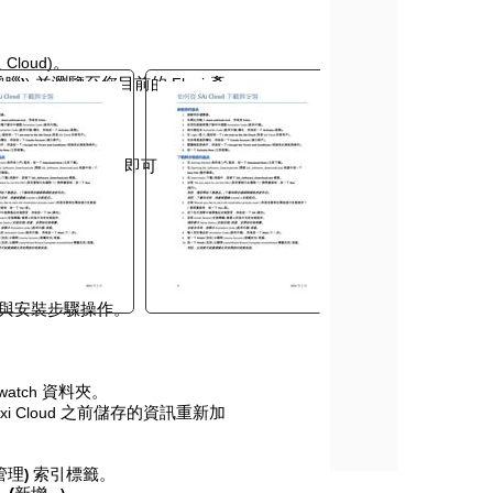
員
Cloud)
。
電腦
)
並瀏覽至您目前的
Flexi
產
)
ion Suite)
。
夾內。
位置
(
即「桌面」
)
即可。
 Cloud
授權。
與安裝步驟操作。
watch
資料夾。
exi Cloud
之前儲存的資訊重新加
管理
索引標籤。
)