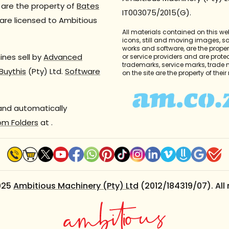
are the property of
Bates
IT003075/2015(G).
are licensed to Ambitious
All materials contained on this we
icons, still and moving images, 
works and software, are the propert
nes sell by
Advanced
or service providers and are prote
trademarks, service marks, trade
Buythis
(Pty) Ltd.
Software
on the site are the property of thei
 and automatically
om Folders
at
.
025
Ambitious Machinery (Pty) Ltd
(2012/184319/07). All 