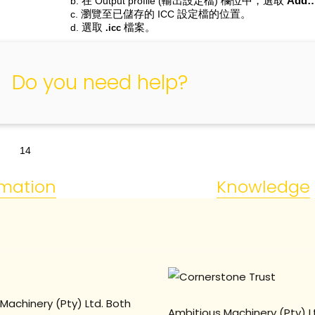
b.
在
Output profile (
輸出設定檔
)
欄位中，選取
Add…
c.
瀏覽至已儲存的
ICC
設定檔的位置。
d.
選取
檔案。
.icc
Do you need help?
14
rmation
Knowledge
Machinery (Pty) Ltd. Both
Ambitious Machinery (Pty) L