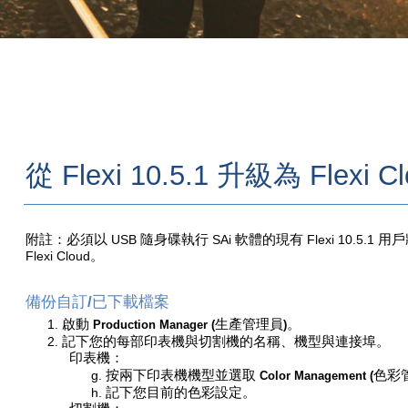
從
Flexi 10.5.1
升級為
Flexi C
You are here:
AM.CO.ZA
Buythis
CNC Utilities Homepage
附註：必須以
USB
隨身碟執行
SAi
軟體的現有
Flexi 10.5.1
用戶
Flexi Cloud
。
directTOFILM-DTF-Textile-Printer
SAi FlexiPRINT Ver_21 DTF Cloud Edition
備份自訂
/
已下載檔案
Cloud Install Instructions
1.
啟動
生產管理員
。
Production Manager (
)
Chinese_T
2.
記下您的每部印表機與切割機的名稱、機型與連接埠。
印表機：
SAiCloudResellerDocumentation_ChiT.pdf
g.
按兩下印表機機型並選取
色彩
Color Management (
Page 14 of 15
h.
記下您目前的色彩設定。