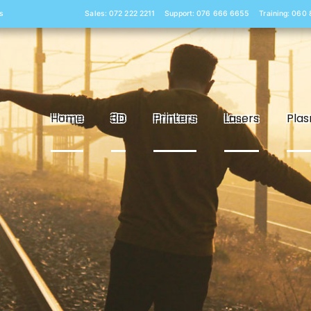
s
Sales: 072 222 2211
Support: 076 666 6655
Training: 060
Home
3D
Printers
Lasers
Pla