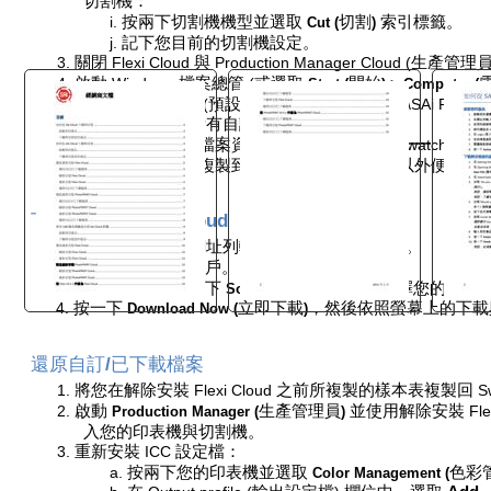
切割機：
i.
按兩下切割機機型並選取
切割
索引標籤。
Cut (
)
j.
記下您目前的切割機設定。
3.
關閉
Flexi Cloud
與
Production Manager Cloud (
生產管理
4.
啟動
Windows
檔案總管
(
或選取
開始
>
Start (
)
Computer (
品的安裝資料夾
(
預設為
C:\Program Files\SAi\SAi Product
5.
複製此資料夾內所有自訂或已下載檔案。
這裡最常儲存的檔案資料位於
ICCProfile
與
Swatch
資料
只要將這些檔案複製到
SAi Production Suite
以外便利的
下載與安裝
Flexi Cloud
1.
開啟瀏覽器並在網址列輸入
。
www.saicloud.com
2.
登入您的
Cloud
帳戶。
3.
在螢幕最上方按一下
軟體
，然後選擇您的
Flexi
Software (
)
4.
按一下
立即下載
，然後依照螢幕上的下載
Download Now (
)
"
還原自訂
/
已下載檔案
1.
將您在解除安裝
Flexi Cloud
之前所複製的樣本表複製回
S
2.
啟動
生產管理員
並使用解除安裝
Fl
Production Manager (
)
入您的印表機與切割機。
3.
重新安裝
ICC
設定檔：
a.
按兩下您的印表機並選取
色彩
Color Management (