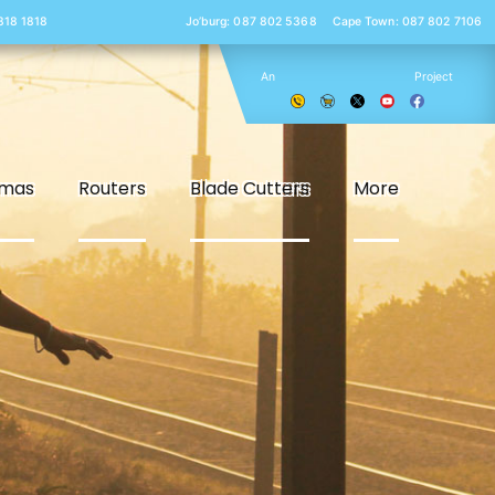
 818 1818
Jo’burg: 087 802 5368
Cape Town: 087 802 7106
An
Project
smas
Routers
Blade Cutters
More