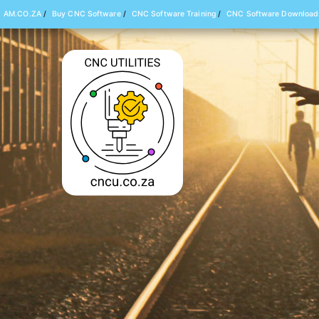
AM.CO.ZA
/
Buy CNC Software
/
CNC Software Training
/
CNC Software Download