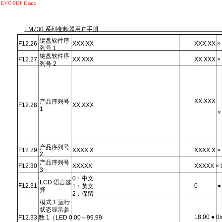
EM730 系列变频器用户手册
键盘软件序
F12.26
XXX.XX
XXX.XX ×
列号 1
键盘软件序
F12.27
XX.XXX
XX.XXX ×
列号 2
XX.XXX
产品序列号
F12.28
XX.XXX
1
×
产品序列号
F12.29
XXXX.X
XXXX.X ×
2
产品序列号
F12.30
XXXXX
XXXXX × 
3
0：中文
LCD 语言选
F12.31
0
●
1：英文
择
2：保留
模式 1 运行
状态显示参
18.00 ● 0
F12.33 数 1（LED 0.00～99.99