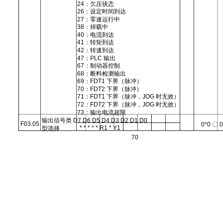
24：欠压状态
26：设定时间到达
27：零速运行中
38：掉载中
40：电流到达
41：转矩到达
42：转速到达
47：PLC 输出
67：制动器控制
68：断料检测输出
69：FDT1 下界（脉冲）
70：FDT2 下界（脉冲）
71：FDT1 下界（脉冲，JOG 时无效）
72：FDT2 下界（脉冲，JOG 时无效）
73：输出电流超限
输出信号类 D7 D6 D5 D4 D3 D2 D1 D0
F03.05
0*0 〇 
* * * * * R1 * Y1
型选择
70