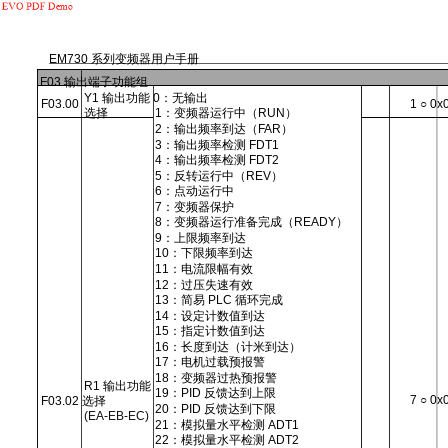
EM730 系列变频器用户手册
F03 输出端子功能组
Y1 输出功能 0：无输出
F03.00
1 ○ 0x
选择
1：变频器运行中（RUN）
2：输出频率到达（FAR）
3：输出频率检测 FDT1
4：输出频率检测 FDT2
5：反转运行中（REV）
6：点动运行中
7：变频器保护
8：变频器运行准备完成（READY）
9：上限频率到达
10：下限频率到达
11：电流限幅有效
12：过压失速有效
13：简易 PLC 循环完成
14：设定计数值到达
15：指定计数值到达
16：长度到达（计米到达）
17：电机过载预报警
18：变频器过热预报警
R1 输出功能
19：PID 反馈达到上限
7 ○ 0x
F03.02 选择
20：PID 反馈达到下限
(EA-EB-EC)
21：模拟量水平检测 ADT1
22：模拟量水平检测 ADT2