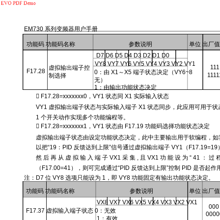
EM730 系列变频器用户手册
功能码 功能码名称
参数说明
单位 出厂
D7 D6 D5 D4 D3 D2 D1 D0
VY8 VY7 VY6 VY5 VY4 VY3 VY2 VY1
111
虚拟输出端子控
F17.28
0：由 X1～X5 端子状态决定（VY6~8
1111
制选择
无）
1：由输出功能状态决定

F17.28=xxxxxxx0，VY1 状态同 X1 实际输入状态
VY1 虚拟输出端子状态与实际输入端子 X1 状态同步，此应用可用于
1 个开关动作实现多个功能编程等。

F17.28=xxxxxxx1，VY1 状态由 F17.19 功能码选择功能状态决定
虚拟输出端子状态由设定功能状态决定，此中主要输出用于软编程，如
以把“19：PID 反馈达到上限”信号通过虚拟输出端子 VY1（F17.19=1
然 后 再 从 虚 拟 输 入 端 子 VX1 采 集 , 且 VX1 功 能 设 为 “ 41 ： 过 程
（F17.00=41），则可完成通过“PID 反馈达到上限”控制 PID 是否起作
注：D7 位 VY8 选项只能设为 1，即 VY8 功能固定有输出功能状态决定。
功能码 功能码名称
参数说明
单位 出厂
VX8 VX7 VX6 VX5 VX4 VX3 VX2 VX1
000
F17.37 虚拟输入端子状态 0：无效
0000
1：有效