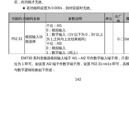
后，此功能才无效。
★ 若功能码设置为 0.000s，则对应延时无效。
出厂
功能码 功能码名称
参数说明
单位
值
个位：AI1
0：模拟输入
1：数字输入（1V 以下为 0，3V 以上
模拟输入功
F02.31
为 1,之间与上次结果相同）
0 〇 0x
能选择
十位：AI2
0：模拟输入
1：数字输入（同上）
EM730 系列变频器模拟输入端子 AI1～AI2 可作数字输入端子用，只
位为 1 即可。如设置 AI2 端子作数字端子用，设置 F02.31=xx1x 即可，
与数字逻辑转换如下所述：
142